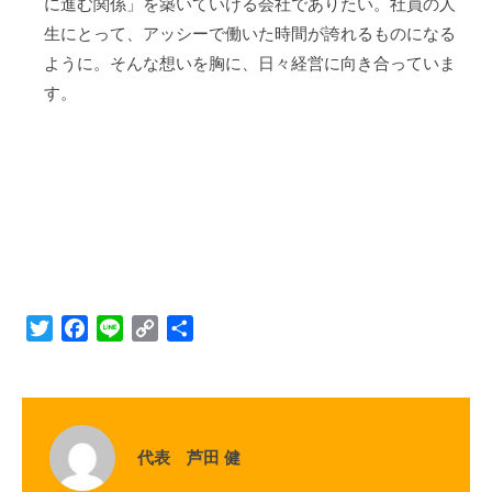
に進む関係」を築いていける会社でありたい。社員の人
生にとって、アッシーで働いた時間が誇れるものになる
ように。そんな想いを胸に、日々経営に向き合っていま
す。
T
F
L
C
S
w
a
i
o
h
i
c
n
p
a
t
e
e
y
r
t
b
L
e
代表 芦田 健
e
o
i
r
o
n