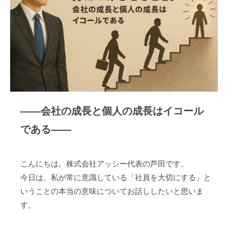
と
r
o
n
の
な
k
k
卸
り
売
、
り
社
会
の
発
展
――会社の成長と個人の成長はイコール
に
である――
貢
献
す
こんにちは。株式会社アッシー代表の芦田です。
る
今日は、私が常に意識している「社員を大切にする」と
いうことの本当の意味についてお話ししたいと思いま
す。