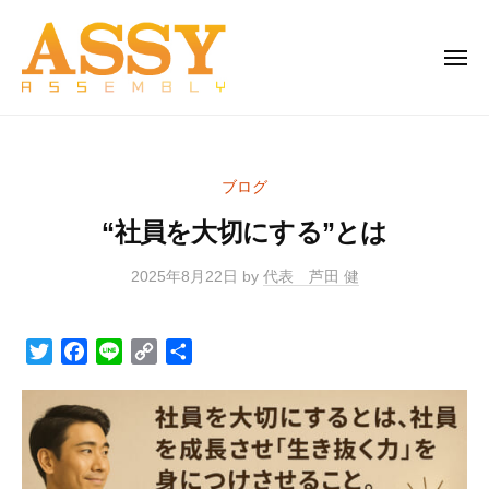
株
Skip
式
to
会
MEN
content
社
ア
株
生
ッ
式
産
シ
者
会
ー
ブログ
と
社
家
消
“社員を大切にする”とは
ア
電
費
と
ッ
者
2025年8月22日
by
代表 芦田 健
雑
シ
を
貨
ー
つ
の
T
F
L
C
S
家
な
卸
w
a
i
o
h
電
ぐ
売
i
c
n
p
a
架
と
り
t
e
e
y
r
け
雑
t
b
L
e
橋
貨
e
o
i