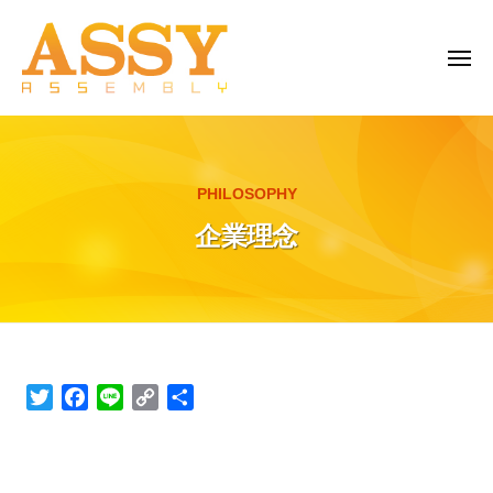
株
Skip
式
to
会
MEN
content
社
ア
株
生
ッ
式
産
シ
者
会
ー
PHILOSOPHY
と
社
家
消
企業理念
ア
電
費
と
ッ
者
雑
シ
を
貨
ー
つ
の
家
な
卸
電
ぐ
売
企
T
F
L
C
S
架
と
り
w
a
i
o
h
業
け
i
c
n
p
a
雑
橋
理
t
e
e
y
r
貨