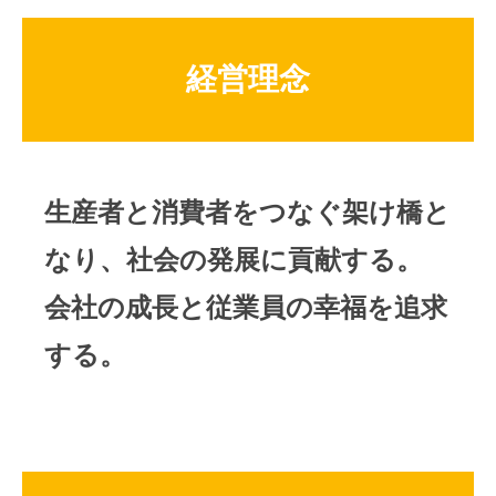
と
t
b
L
e
の
念
な
e
o
i
卸
r
o
n
り
経営理念
2022
売
k
k
、
年
り
社
9
会
月
の
26
発
生産者と消費者をつなぐ架け橋と
日
展
by
なり、社会の発展に貢献する。
に
代
貢
表
会社の成長と従業員の幸福を追求
献
芦
す
田
する。
健
る