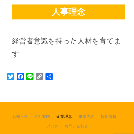
人事理念
経営者意識を持った人材を育てま
す
T
F
L
C
S
w
a
i
o
h
i
c
n
p
a
t
e
e
y
r
t
b
L
e
e
o
i
お知らせ
会社案内
企業理念
事業内容
採用情報
r
o
n
ブログ
お問い合わせ
k
k