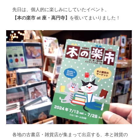
と
r
o
n
の
先日は、個人的に楽しみにしていたイベント、
な
k
k
卸
り
【本の楽市 at 座・高円寺】
を覗いてまいりました！
売
、
り
社
会
の
発
展
に
貢
献
す
る
各地の古書店・雑貨店が集まって出店する、本と雑貨の