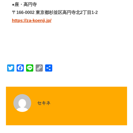
●座・高円寺
〒166-0002 東京都杉並区高円寺北2丁目1-2
https://za-koenji.jp/
T
F
L
C
S
w
a
i
o
h
i
c
n
p
a
t
e
e
y
r
t
b
L
e
セキネ
e
o
i
r
o
n
k
k