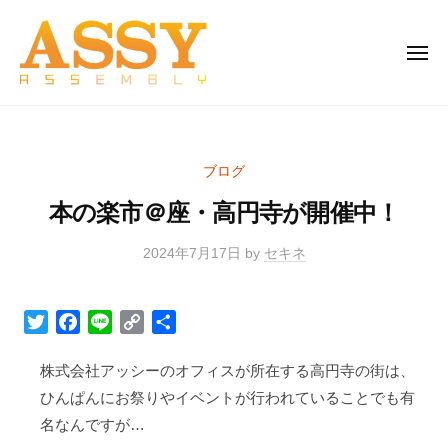
株
Skip
式
to
会
MEN
content
社
ア
株
生
ッ
式
産
シ
者
会
ー
ブログ
と
社
家
消
本の楽市＠座・高円寺が開催中！
ア
電
費
と
ッ
者
2024年7月17日
by
セキネ
/
雑
シ
0
を
貨
ー
C
つ
の
T
F
L
C
S
家
o
な
卸
w
a
i
o
h
m
電
ぐ
売
i
c
n
p
a
株式会社アッシーのオフィスが所在する高円寺の街は、
m
架
と
り
t
e
e
y
r
ひんぱんにお祭りやイベントが行われていることでも有
e
け
雑
t
b
L
e
n
名なんですが…
橋
貨
e
o
i
t