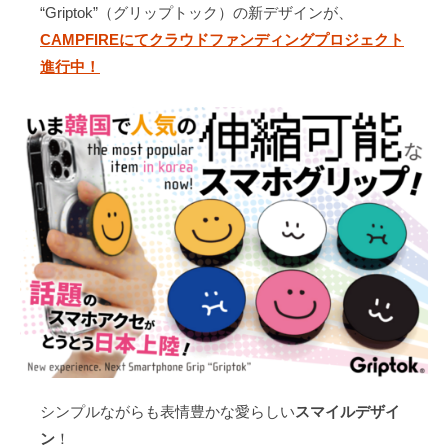
t
b
L
e
と
“Griptok”（グリップトック）の新デザインが、
の
e
o
i
な
CAMPFIREにてクラウドファンディングプロジェクト
卸
r
o
n
り
進行中！
売
k
k
、
り
社
会
の
発
展
に
貢
献
す
る
シンプルながらも表情豊かな愛らしい
スマイルデザイ
ン
！