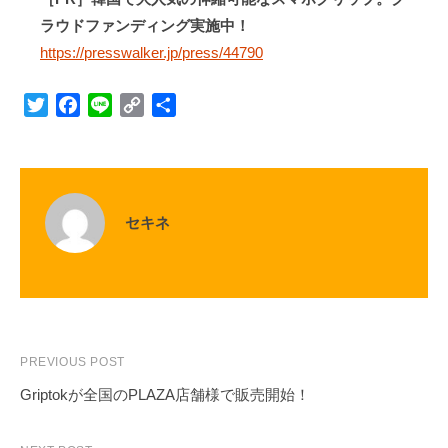
ラウドファンディング実施中！
https://presswalker.jp/press/44790
T
F
L
C
S
w
a
i
o
h
i
c
n
p
a
t
e
e
y
r
t
b
L
e
セキネ
e
o
i
r
o
n
k
k
Post
PREVIOUS POST
navigation
Griptokが全国のPLAZA店舗様で販売開始！