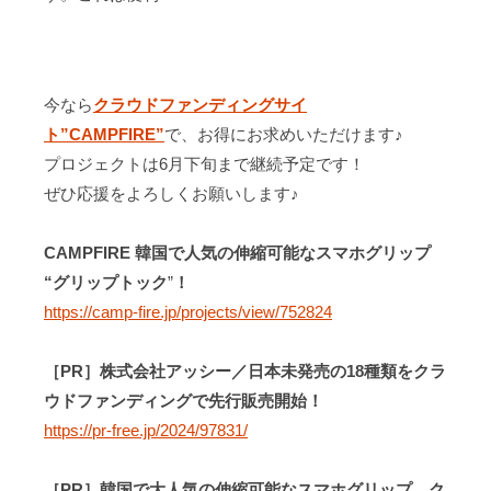
今なら
クラウドファンディングサイ
ト”CAMPFIRE”
で、お得にお求めいただけます♪
プロジェクトは6月下旬まで継続予定です！
ぜひ応援をよろしくお願いします♪
CAMPFIRE 韓国で人気の伸縮可能なスマホグリップ
“
グリップトック
”
！
https://camp-fire.jp/projects/view/752824
［PR］株式会社アッシー／日本未発売の18種類をクラ
ウドファンディングで先行販売開始！
https://pr-free.jp/2024/97831/
［PR］韓国で大人気の伸縮可能なスマホグリップ。ク