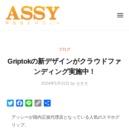
株
Skip
式
to
会
MEN
content
社
ア
株
生
ッ
式
産
シ
者
会
ー
ブログ
と
社
家
消
Griptokの新デザインがクラウドファ
ア
電
費
と
ッ
ンディング実施中！
者
雑
シ
を
貨
2024年5月31日
by
セキネ
ー
つ
の
家
な
卸
電
ぐ
T
F
L
C
S
売
架
w
a
i
o
h
と
り
け
i
c
n
p
a
アッシーが国内正規代理店となっている人気のスマホグ
雑
t
e
e
y
r
橋
リップ、
貨