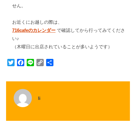
せん。
お近くにお越しの際は、
716cafeのカレンダー
で確認してから行ってみてくださ
い♪
（木曜日に出店されていることが多いようです）
T
F
L
C
S
w
a
i
o
h
i
c
n
p
a
t
e
e
y
r
t
b
L
e
li
e
o
i
r
o
n
k
k