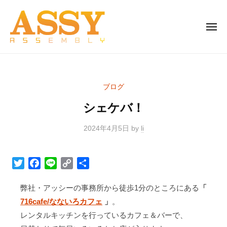
株
Skip
式
to
会
MEN
content
社
ア
株
生
ッ
式
産
シ
者
会
ー
ブログ
と
社
家
消
シェケバ！
ア
電
費
と
ッ
者
2024年4月5日
by
li
雑
シ
を
貨
ー
つ
の
T
F
L
C
S
家
な
卸
w
a
i
o
h
電
ぐ
売
i
c
n
p
a
弊社・アッシーの事務所から徒歩1分のところにある
「
架
と
り
t
e
e
y
r
716cafe/なないろカフェ
」
。
け
雑
t
b
L
e
レンタルキッチンを行っているカフェ＆バーで、
橋
貨
e
o
i