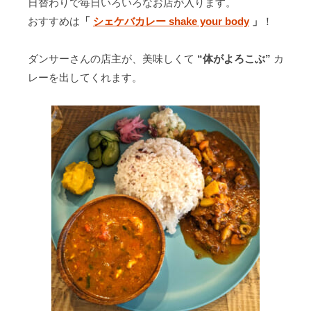
日替わりで毎日いろいろなお店が入ります。
と
r
o
n
の
おすすめは
「
シェケバカレー shake your body
」
！
な
k
k
卸
り
売
、
ダンサーさんの店主が、美味しくて
“体がよろこぶ”
カ
り
社
レーを出してくれます。
会
の
発
展
に
貢
献
す
る